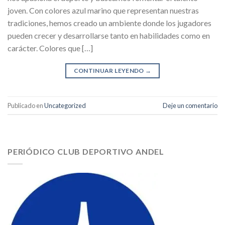
joven. Con colores azul marino que representan nuestras
tradiciones, hemos creado un ambiente donde los jugadores
pueden crecer y desarrollarse tanto en habilidades como en
carácter. Colores que […]
CONTINUAR LEYENDO
→
Publicado en
Uncategorized
Deje un comentario
PERIÓDICO CLUB DEPORTIVO ANDEL