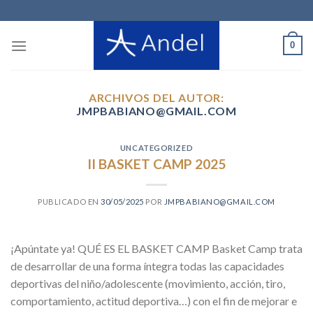
Skip
to
content
0
ARCHIVOS DEL AUTOR:
JMPBABIANO@GMAIL.COM
UNCATEGORIZED
II BASKET CAMP 2025
PUBLICADO EN
30/05/2025
POR
JMPBABIANO@GMAIL.COM
¡Apúntate ya! QUÉ ES EL BASKET CAMP Basket Camp trata
de desarrollar de una forma íntegra todas las capacidades
deportivas del niño/adolescente (movimiento, acción, tiro,
comportamiento, actitud deportiva…) con el fin de mejorar e