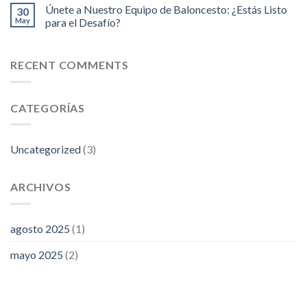
Únete a Nuestro Equipo de Baloncesto: ¿Estás Listo
30
May
para el Desafío?
RECENT COMMENTS
CATEGORÍAS
Uncategorized
(3)
ARCHIVOS
agosto 2025
(1)
mayo 2025
(2)