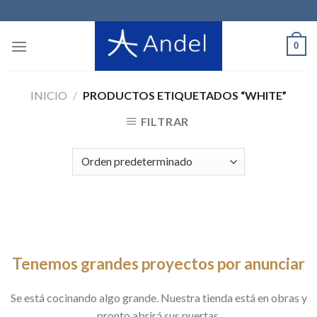
Skip
to
content
0
INICIO
/
PRODUCTOS ETIQUETADOS “WHITE”
FILTRAR
Saltar
al
contenido
Tenemos grandes proyectos por anunciar
Se está cocinando algo grande. Nuestra tienda está en obras y
pronto abrirá sus puertas.